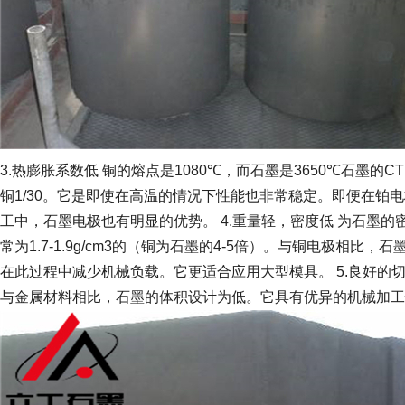
3.
热膨胀系数低
铜的熔点是
1080℃
，而石墨是
3650℃
石墨的
CT
铜
1/30
。它是即使在高温的情况下性能也非常稳定。即便在铂电
工中，石墨电极也有明显的优势。
4.
重量轻，密度低
为石墨的
常为
1.7-1.9g/cm3
的（铜为石墨的
4-5
倍）。与铜电极相比，石
在此过程中减少机械负载。它更适合应用大型模具。
5.
良好的
与金属材料相比，石墨的体积设计为低。它具有优异的机械加工