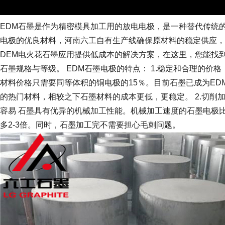
EDM
石墨是作为精密模具加工用的放电电极，是一种替代传统
电极的优良材料，河南六工自有生产线确保原材料的稳定供应，
DEM
电火花石墨应用提供低成本的解决方案，在这里，您能找
石墨规格与等级。
EDM
石墨电极的特点：
1.
稳定和合理的价格
材料价格只需要同等体积的铜电极的
15
％。目前石墨已成为
ED
的热门材料，相较之下石墨材料的成本更低，更稳定。
2.
切削
容易
石墨具有优异的机械加工性能。机械加工速度的石墨电极
多
2-3
倍。同时，石墨加工完不需要担心毛刺问题。