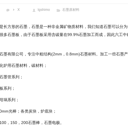
X
lgshimo
石墨原材料
是长方形的石墨，石墨是一种非金属矿物质材料，我们知道石墨可以分为
很多石墨板，由于石墨板采用含碳量在99.9%石墨加工而成，因此六工
石墨有限公司，专注中粗结构(2mm，0.8mm)石墨材料。加工一些石墨产
化炉用石墨材料，碳材料；
石墨管系列；
板系列；
坩埚系列；
/50mm光棒；各类炭块，炉底块；
100，150，200石墨棒，石墨电极。