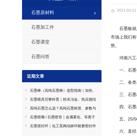
2021-03-21
石墨原材料
石墨加工件
石墨板就
市场上我们有
石墨课堂
势。
石墨问答
河南六工
一、石墨
近期文章
二、各类
石墨棒（高纯石墨棒）选型指南｜加热、
三、石墨
导电、搅拌石墨棒使用技巧
石墨模具完整科普｜粉末冶金、热压烧结
四、石墨
石墨模具选型指南
高纯石墨怎么选？高纯石墨材质、参数与
工况选型全指南
石墨喷嘴 / 石墨喷管｜金属雾化、等离子
五、25
喷涂耐磨导流件石墨喷嘴
石墨密封环｜化工泵阀动静环耐磨密封件
六、直径
石墨密封环