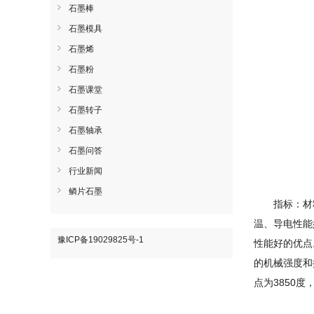
石墨棒
石墨模具
石墨烯
石墨粉
石墨课堂
石墨转子
石墨轴承
石墨问答
行业新闻
鳞片石墨
指标：材
温、导电性能
豫ICP备19029825号-1
性能好的优点
的机械强度和
点为3850