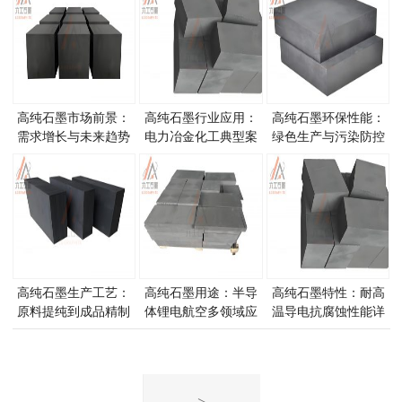
高纯石墨市场前景：
高纯石墨行业应用：
高纯石墨环保性能：
需求增长与未来趋势
电力冶金化工典型案
绿色生产与污染防控
预测
例
优势
高纯石墨生产工艺：
高纯石墨用途：半导
高纯石墨特性：耐高
原料提纯到成品精制
体锂电航空多领域应
温导电抗腐蚀性能详
流程
用
解