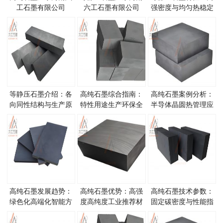
工石墨有限公司
六工石墨有限公司
强密度与均匀热稳定
性
等静压石墨介绍：各
高纯石墨综合指南：
高纯石墨案例分析：
向同性结构与生产原
特性用途生产环保全
半导体晶圆热管理应
理
览
用
高纯石墨发展趋势：
高纯石墨优势：高强
高纯石墨技术参数：
绿色化高端化智能方
度高纯度工业推荐材
固定碳密度与性能指
向
料
标