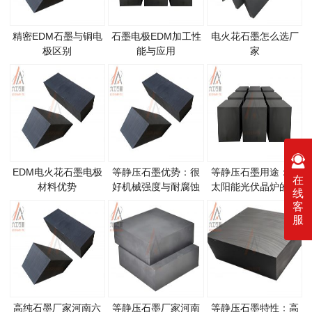
精密EDM石墨与铜电
石墨电极EDM加工性
电火花石墨怎么选厂
极区别
能与应用
家
EDM电火花石墨电极
等静压石墨优势：很
等静压石墨用途：在
在
材料优势
好机械强度与耐腐蚀
太阳能光伏晶炉的应
线
性
用
客
服
高纯石墨厂家河南六
等静压石墨厂家河南
等静压石墨特性：高