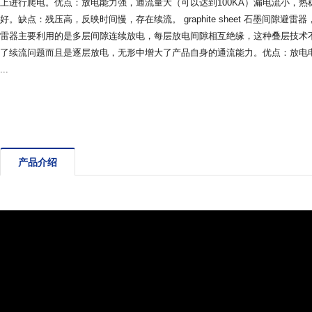
上进行爬电。优点：放电能力强，通流量大（可以达到100KA）漏电流小，热
好。缺点：残压高，反映时间慢，存在续流。 graphite sheet 石墨间隙避雷
雷器主要利用的是多层间隙连续放电，每层放电间隙相互绝缘，这种叠层技术
了续流问题而且是逐层放电，无形中增大了产品自身的通流能力。优点：放电
...
产品介绍