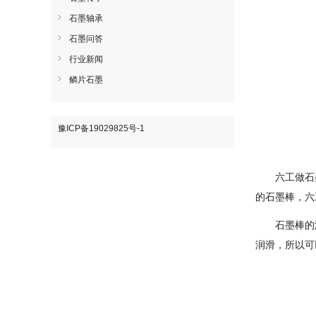
石墨轴承
石墨问答
行业新闻
鳞片石墨
豫ICP备19029825号-1
六工做石
的石墨棒，六
石墨棒的
润滑，所以可