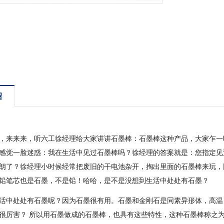
绍
，来来来，听六工徐经理给大家讲讲石墨棒：石墨棒这种产品，大家乍一
感觉一脸迷惑：我在生活中见过石墨棒吗？徐经理的答案就是：您指定见
朗了？徐经理小时候经常把废旧的干电池杂开，掏出里面的石墨棒来玩，
铅笔芯也是石墨，不是铅！哈哈，是不是没想到生活中处处有石墨？
活中处处有石墨呢？因为石墨很有用。石墨和金刚石是同素异形体，高温，
很厉害？ 所以用石墨做成的石墨棒，也具有这些特性，这种石墨棒称之