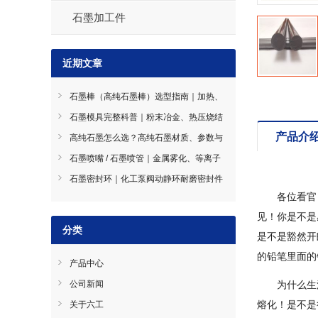
石墨加工件
近期文章
石墨棒（高纯石墨棒）选型指南｜加热、
导电、搅拌石墨棒使用技巧
石墨模具完整科普｜粉末冶金、热压烧结
石墨模具选型指南
产品介
高纯石墨怎么选？高纯石墨材质、参数与
工况选型全指南
石墨喷嘴 / 石墨喷管｜金属雾化、等离子
喷涂耐磨导流件石墨喷嘴
石墨密封环｜化工泵阀动静环耐磨密封件
石墨密封环
各位看官
见！你是不是
分类
是不是豁然开
的铅笔里面的
产品中心
公司新闻
为什么生
熔化！是不是
关于六工