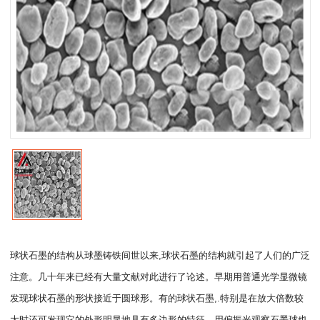
球状石墨的结构从球墨铸铁间世以来,球状石墨的结构就引起了人们的广泛
注意。几十年来已经有大量文献对此进行了论述。早期用普通光学显微镜
发现球状石墨的形状接近于圆球形。有的球状石墨,.特别是在放大倍数较
大时还可发现它的外形明显地具有多边形的特征。用偏振光观察石墨球也