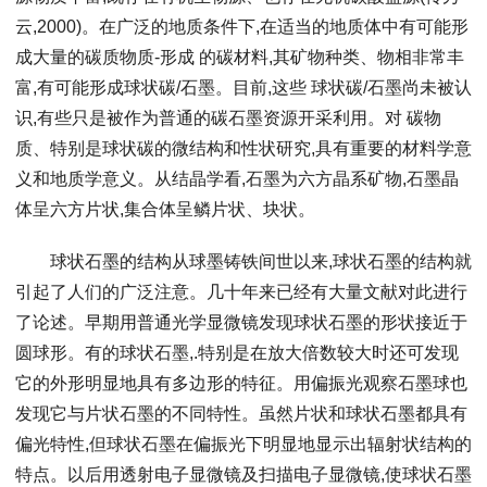
云,2000)。在广泛的地质条件下,在适当的地质体中有可能形
成大量的碳质物质-形成 的碳材料,其矿物种类、物相非常丰
富,有可能形成球状碳/石墨。目前,这些 球状碳/石墨尚未被认
识,有些只是被作为普通的碳石墨资源开采利用。对 碳物
质、特别是球状碳的微结构和性状研究,具有重要的材料学意
义和地质学意义。从结晶学看,石墨为六方晶系矿物,石墨晶
体呈六方片状,集合体呈鳞片状、块状。
球状石墨的结构从球墨铸铁间世以来,球状石墨的结构就
引起了人们的广泛注意。几十年来已经有大量文献对此进行
了论述。早期用普通光学显微镜发现球状石墨的形状接近于
圆球形。有的球状石墨,.特别是在放大倍数较大时还可发现
它的外形明显地具有多边形的特征。用偏振光观察石墨球也
发现它与片状石墨的不同特性。虽然片状和球状石墨都具有
偏光特性,但球状石墨在偏振光下明显地显示出辐射状结构的
特点。以后用透射电子显微镜及扫描电子显微镜,使球状石墨