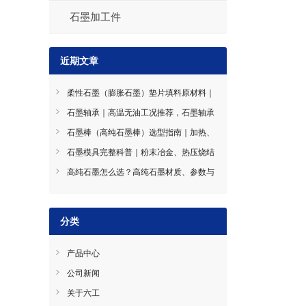
石墨加工件
近期文章
柔性石墨（膨胀石墨）垫片填料原材料｜
性能、应用与采购要点
石墨轴承｜高温无油工况推荐，石墨轴承
材质分类与选型指南
石墨棒（高纯石墨棒）选型指南｜加热、
导电、搅拌石墨棒使用技巧
石墨模具完整科普｜粉末冶金、热压烧结
石墨模具选型指南
高纯石墨怎么选？高纯石墨材质、参数与
工况选型全指南
分类
产品中心
公司新闻
关于六工