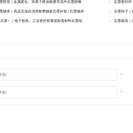
 石墨喷管｜金属雾化、等离子喷涂耐磨导流件石墨喷嘴
石墨密封环
 石墨轴承｜高温无油自润滑耐磨轴套石墨衬套 / 石墨轴承
石墨转子｜
性石墨）｜电子散热、工业密封双赛道刚需材料石墨纸
石墨模具｜
*
*