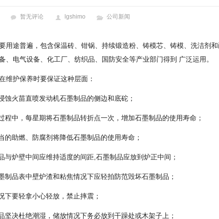
暂无评论
lgshimo
公司新闻
要用途普遍，包含保温砖、钳锅、持续锻造粉、铸模芯、铸模、洗洁剂和
备、电气设备、化工厂、纺织品、国防安全等产业部门得到 广泛运用。
在维护保养时要保证这种层面：
强浸蚀火苗直喷发动机石墨制品的侧边和底砣；
全过程中，每星期将石墨制品转折点一次，增加石墨制品的使用寿命；
适当的助燃、防腐剂将降低石墨制品的使用寿命；
制品与炉壁中间应维持适度的间距,石墨制品应放到炉正中间；
石墨制品表中壁炉渣和粘焦情况下应轻拍防范毁坏石墨制品；
情况下要轻拿小心轻放，禁止摔震；
制品坚决杜绝潮湿，储放情况下务必放到干躁处或木架子上；