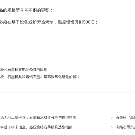
制品的规格型号号即铜的容积；
前必须在烘干设备或炉旁热烤制，温度慢慢升到500℃；
电极和石墨棒在电池领域的应用
电极、石墨模具和熔铝石墨坩埚高温氧化酥化的解决
高温无油工况推荐，石墨轴承材质分类与选型指南
石墨棒（高
整科普｜粉末冶金、热压烧结石墨模具选型指南
高纯石墨怎