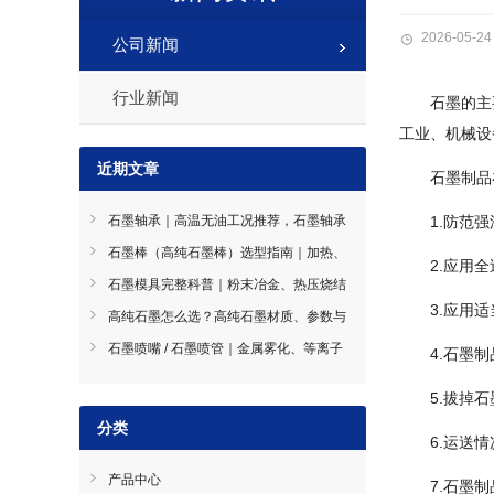
2026-05-24
公司新闻
行业新闻
石墨的主
工业、机械设
近期文章
石墨制品
石墨轴承｜高温无油工况推荐，石墨轴承
1.防范
材质分类与选型指南
石墨棒（高纯石墨棒）选型指南｜加热、
2.应用
导电、搅拌石墨棒使用技巧
石墨模具完整科普｜粉末冶金、热压烧结
3.应用
石墨模具选型指南
高纯石墨怎么选？高纯石墨材质、参数与
工况选型全指南
石墨喷嘴 / 石墨喷管｜金属雾化、等离子
4.石墨
喷涂耐磨导流件石墨喷嘴
5.拔掉
分类
6.运送
产品中心
7.石墨