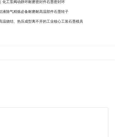
｜化工泵阀动静环耐磨密封件石墨密封环
铝液除气精炼必备耐磨耐高温部件石墨转子
高温烧结、热压成型离不开的工业核心工装石墨模具