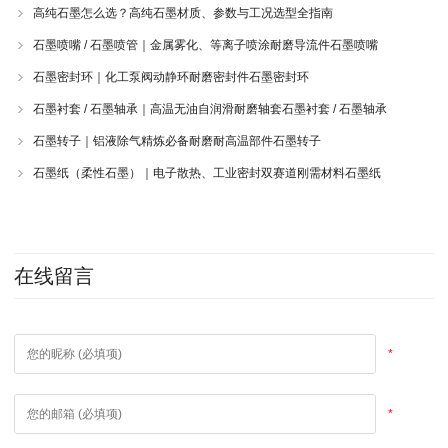
高纯石墨怎么选？高纯石墨材质、参数与工况选型全指南
石墨喷嘴 / 石墨喷管｜金属雾化、等离子喷涂耐磨导流件石墨喷嘴
石墨密封环｜化工泵阀动静环耐磨密封件石墨密封环
石墨衬套 / 石墨轴承｜高温无油自润滑耐磨轴套石墨衬套 / 石墨轴承
石墨转子｜铝液除气精炼必备耐磨耐高温部件石墨转子
石墨纸（柔性石墨）｜电子散热、工业密封双赛道刚需材料石墨纸
在线留言
*
*