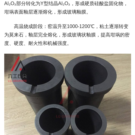
Al₂O₃部分转化为Y型结晶Al₂O₃，形成硬质硅酸盐固化物，
坩埚表面釉层逐渐熔化，形成玻璃釉膜。
高温烧成阶段：窑温升至1000-1200℃，粘土逐渐转变
为莫来石，釉层完全熔化，形成玻璃状釉膜，提高坩埚的密
度、硬度、耐火性和机械强度。