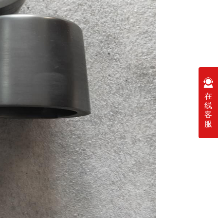
在
线
客
服