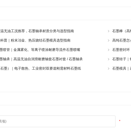
高温无油工况推荐，石墨轴承材质分类与选型指南
石墨棒（高
整科普｜粉末冶金、热压烧结石墨模具选型指南
高纯石墨怎
 石墨喷管｜金属雾化、等离子喷涂耐磨导流件石墨喷嘴
石墨密封环
 石墨轴承｜高温无油自润滑耐磨轴套石墨衬套 / 石墨轴承
石墨转子｜
性石墨）｜电子散热、工业密封双赛道刚需材料石墨纸
石墨模具｜
*