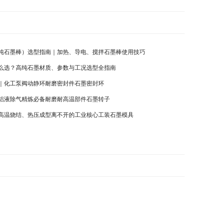
纯石墨棒）选型指南｜加热、导电、搅拌石墨棒使用技巧
么选？高纯石墨材质、参数与工况选型全指南
｜化工泵阀动静环耐磨密封件石墨密封环
铝液除气精炼必备耐磨耐高温部件石墨转子
高温烧结、热压成型离不开的工业核心工装石墨模具