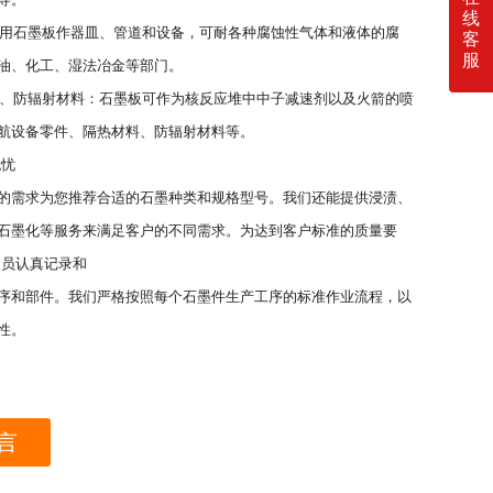
线
料：用石墨板作器皿、管道和设备，可耐各种腐蚀性气体和液体的腐
客
服
油、化工、湿法冶金等部门。
高温、防辐射材料：石墨板可作为核反应堆中中子减速剂以及火箭的喷
航设备零件、隔热材料、防辐射材料等。
无忧
的需求为您推荐合适的石墨种类和规格型号。我们还能提供浸渍、
石墨化等服务来满足客户的不同需求。为达到客户标准的质量要
人员认真记录和
序和部件。我们严格按照每个石墨件生产工序的标准作业流程，以
性。
言