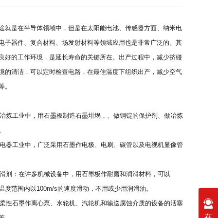
途就是在半导体领域中，但是在太阳能电池、传感器方面、纳米电
电子器件、复合材料、场发射材料等领域应用也是非常广泛的。其
良好的工作环境，是延长寿命的关键所在。出产过程中，减少挤碰
境的清洁，可以定时检查电路，在最佳温度下组织出产，减少空气
等。
：在冶炼工业中，用石墨板制造石墨坩埚，、做钢锭的保护剂、做冶炼
。
：在电器工业中，广泛采用石墨作电极、电刷、碳管以及电视机显像管
和润滑剂：在许多机械设备中，用石墨板作耐磨和润滑材料，可以
00℃温度范围内以100m/s的速度滑动，不用或少用润滑油。
：用柔性石墨作离心泵、水轮机、汽轮机和输送腐蚀介质的设备的活塞
在
等。