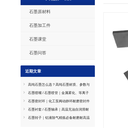
石墨原材料
石墨加工件
石墨课堂
石墨问答
近期文章
高纯石墨怎么选？高纯石墨材质、参数与
工况选型全指南
石墨喷嘴 / 石墨喷管｜金属雾化、等离子
喷涂耐磨导流件石墨喷嘴
石墨密封环｜化工泵阀动静环耐磨密封件
石墨密封环
石墨衬套 / 石墨轴承｜高温无油自润滑耐
磨轴套石墨衬套 / 石墨轴承
石墨转子｜铝液除气精炼必备耐磨耐高温
部件石墨转子