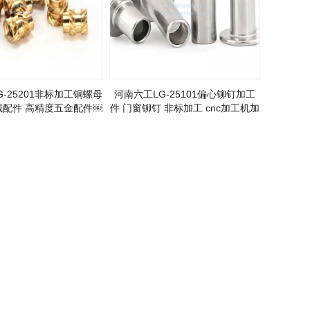
-25201非标加工铜螺母
河南六工LG-25101偏心铆钉加工
械配件 高精度五金配件￼
件 门窗铆钉 非标加工 cnc加工机加
工