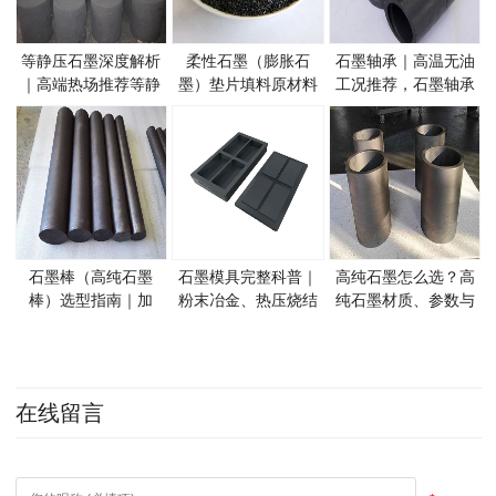
等静压石墨深度解析
柔性石墨（膨胀石
石墨轴承｜高温无油
｜高端热场推荐等静
墨）垫片填料原材料
工况推荐，石墨轴承
压石墨材质选型指南
｜性能、应用与采购
材质分类与选型指南
要点
石墨棒（高纯石墨
石墨模具完整科普｜
高纯石墨怎么选？高
棒）选型指南｜加
粉末冶金、热压烧结
纯石墨材质、参数与
热、导电、搅拌石墨
石墨模具选型指南
工况选型全指南
棒使用技巧
在线留言