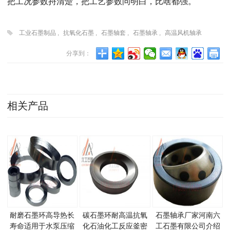
把工况参数捋清楚，把工艺参数问明白，比啥都强。
工业石墨制品
,
抗氧化石墨
,
石墨轴套
,
石墨轴承
,
高温风机轴承
分享到：
相关产品
耐磨石墨环高导热长
碳石墨环耐高温抗氧
石墨轴承厂家河南六
寿命适用于水泵压缩
化石油化工反应釜密
工石墨有限公司介绍