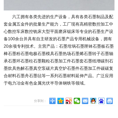
六⼯拥有各类先进的⽣产设备，具有各类⽯墨制品及配
套⾦属五⾦件的批量⽣产能⼒，⼯⼚现有⾼精密数控加⼯中
⼼数控⻋床数控铣床⼤型平⾯磨床锯床等专业的⽯墨⽣产设
备100余台并具有⾃主研发的⽯墨产品专⽤机械设备，拥有
20余项专利技术。主营产品：⽯墨坩埚⽯墨匣钵⽯墨板⽯墨
棒⽯墨粉⽯墨电极⽯墨模具⽯墨热场⽯墨烯⽯墨转⼦⽯墨轴
承⽯墨环⽯墨柱⽯墨颗粒⽯墨加⼯件⽯墨套⽯墨纸增碳剂⽯
墨炊具热解⽯墨真空泵碳⽚真空炉⽯墨件⽯墨加⼯件碳碳复
合材料⽯墨⾈⽯墨毡等⼀系列⽯墨材料延伸产品。⼴泛应⽤
于电⼒冶⾦有⾊⾦属光伏半导体钢铁等领域。
分享到：