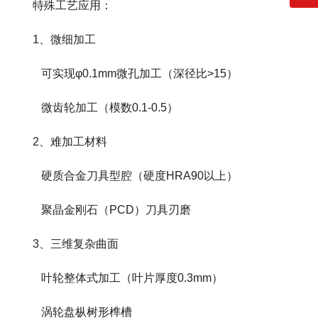
特殊工艺应用：
1、微细加工
可实现φ0.1mm微孔加工（深径比>15）
微齿轮加工（模数0.1-0.5）
2、难加工材料
硬质合金刀具型腔（硬度HRA90以上）
聚晶金刚石（PCD）刀具刃磨
3、三维复杂曲面
叶轮整体式加工（叶片厚度0.3mm）
涡轮盘枞树形榫槽