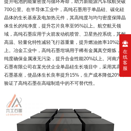
提升电池的能量密度与循环寿命，助力新能源汽车续航突破
700公里。在半导体工业中，高纯石墨用于单晶硅、碳化硅
晶体的生长基座及电加热元件，其高纯度与均匀密度保障晶
体生长的纯净度，提升芯片良率至95%以上。航空航天领
域，高纯石墨应用于火箭发动机喷管、卫星热控系统，其耐
高温、轻量化特性减轻飞行器重量，提升燃油效率10%以
上。冶金工业中，高纯石墨坩埚用于稀有金属真空熔炼，高
在
线
纯度确保金属液无污染，提升合金性能20%以上。河南六工
客
石墨有限公司在某光伏企业单晶硅生长项目中，采用其高纯
服
石墨基座，使晶体生长良率提升15%，生产成本降低20%，
验证了高纯石墨在高端制造中的不可替代性。