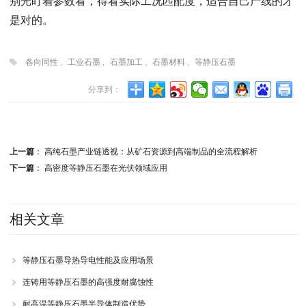
别光盯着参数看，得看实际工况匹配度，适合自己产线的才
是对的。
各向同性
,
工业石墨
,
石墨加工
,
石墨材料
,
等静压石墨
分享到：
上一篇
：
高纯石墨产业链透视：从矿石资源到高端制品的全流程解析
下一篇
：
高密度等静压石墨在光伏领域应用
相关文章
等静压石墨导热导电性能及应用场景
连铸用等静压石墨的高强度耐腐蚀性
耐高温等静压石墨半导体制造优势