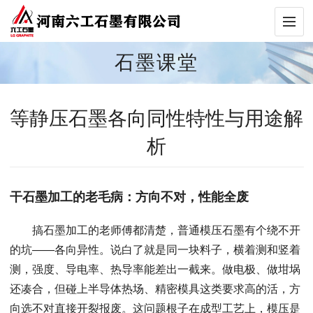
石墨课堂
等静压石墨各向同性特性与用途解
析
干石墨加工的老毛病：方向不对，性能全废
搞石墨加工的老师傅都清楚，普通模压石墨有个绕不开
的坑——各向异性。说白了就是同一块料子，横着测和竖着
测，强度、导电率、热导率能差出一截来。做电极、做坩埚
还凑合，但碰上半导体热场、精密模具这类要求高的活，方
向选不对直接开裂报废。这问题根子在成型工艺上，模压是