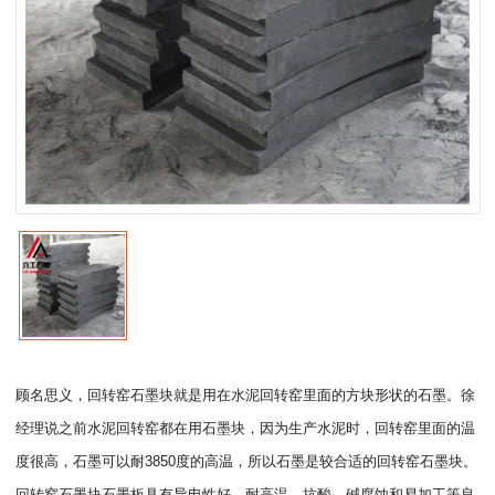
顾名思义，回转窑石墨块就是用在水泥回转窑里面的方块形状的石墨。徐
经理说之前水泥回转窑都在用石墨块，因为生产水泥时，回转窑里面的温
度很高，石墨可以耐3850度的高温，所以石墨是较合适的回转窑石墨块。
回转窑石墨块石墨板具有导电性好、耐高温、抗酸、碱腐蚀和易加工等良