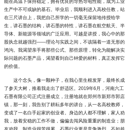
能在高温下保持稳定，拥有优良的导热导电性能，成为工业
生产中不可或缺的基石。毕业后，我顺利进入高校任教，站
在三尺讲台上，我把自己所学的一切毫无保留地传授给学
生，讲石墨的结构，讲石墨的特性，讲石墨在航空航天、半
导体、新能源等领域的广泛应用。可越是讲授，我心中的那
股执念就越强烈——理论与实践之间，不该隔着一道无形的
鸿沟。我渴望亲手将那些公式、那些原理，转化为能解决实
际问题的石墨产品，渴望看到自己钟爱的材料，真正发挥它
的价值。
这个念头，像一颗种子，在我心里生根发芽，最终长成
了参天大树，推着我走出了舒适区。2019年6月，河南六工
石墨有限公司正式注册成立，注册地就在郑州市新郑市郭店
镇，那一刻，我告别了耕耘多年的讲台，从一名高校教师，
变成了一名白手起家的创业者。身边的人都不理解，家人劝
我，放着安稳的工作不做，偏偏去闯风险重重的制造业；朋
友劝我，制造业很苦很累，石墨行业更是竞争激烈，不如趁