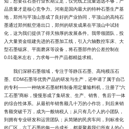
知，想要在石墨行业长期立足，仅凭线上流量远远不够，产
品质量才是核心竞争力。河南是国内最大的特种石墨生产基
地，郑州与平顶山形成了良好的产业协同，平顶山的高纯石
墨通过郑州航空港出口，郑州的研发成果在平顶山中试转
化，这为我们提供了得天独厚的发展条件。我带领团队，投
入大量资金组建先进的石墨加工线，引入六轴数控车床、大
型石墨锯床、平面磨床等设备，将石墨部件的公差控制在
0.01毫米左右，力求每一件产品都精益求精。
我们深耕石墨领域，专注于等静压石墨、高纯模压石
墨、EDM石墨等优势产品的研发与生产，还申请了属于自己
的专利——一种纳米石墨材料制备用定量输料机，注册了“六
工石墨”商标，慢慢形成了集研发、生产、销售、售后于一体
的综合性体系。从最初年销售额几十万的小作坊，到后来销
售额突破千万，成为一般纳税人；从只有几个人的小团队，
到拥有专业研发和运营团队；从简陋的民房车间，到标准化
的厂区，六工石墨的每一步成长，都凝聚着我们所有人的心