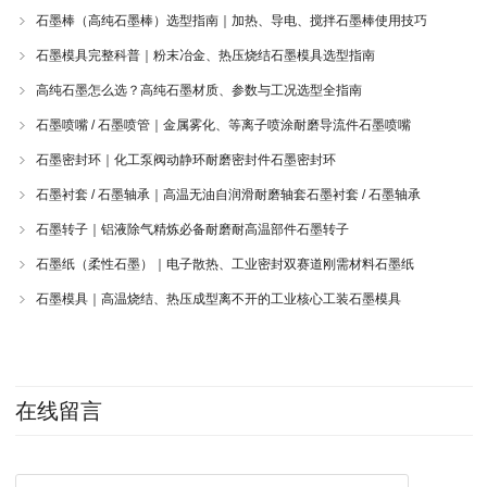
石墨棒（高纯石墨棒）选型指南｜加热、导电、搅拌石墨棒使用技巧
石墨模具完整科普｜粉末冶金、热压烧结石墨模具选型指南
高纯石墨怎么选？高纯石墨材质、参数与工况选型全指南
石墨喷嘴 / 石墨喷管｜金属雾化、等离子喷涂耐磨导流件石墨喷嘴
石墨密封环｜化工泵阀动静环耐磨密封件石墨密封环
石墨衬套 / 石墨轴承｜高温无油自润滑耐磨轴套石墨衬套 / 石墨轴承
石墨转子｜铝液除气精炼必备耐磨耐高温部件石墨转子
石墨纸（柔性石墨）｜电子散热、工业密封双赛道刚需材料石墨纸
石墨模具｜高温烧结、热压成型离不开的工业核心工装石墨模具
在线留言