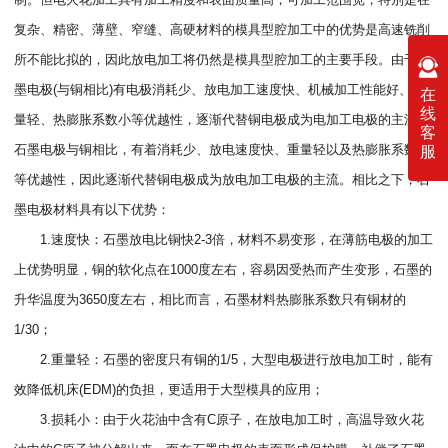
复杂、精密、薄壁、窄缝、高硬材料的模具型腔加工中的优势是高速铣削
所不能比拟的，因此放电加工将仍然是模具型腔加工的主要手段。由于石
墨电极(与铜相比)有电极消耗少、放电加工速度快、机械加工性能好、重
在
线
量轻、热膨胀系数小等优越性，逐渐代替铜电极成为电加工电极的主流。
客
石墨电极与铜相比，有着消耗少、放电速度快、重量轻以及热膨胀系数小
服
等优越性，因此逐渐代替铜电极成为放电加工电极的主流。相比之下，石
墨电极材料具有以下优势：
1.速度快：石墨放电比铜快2-3倍，材料不易变形，在薄筋电极的加工
上优势明显，铜的软化点在1000度左右，容易因受热而产生变形，石墨的
升华温度为3650度左右，相比而言，石墨材料热膨胀系数只有铜材的
1/30；
2.重量轻：石墨的密度只有铜的1/5，大型电极进行放电加工时，能有
效降低机床(EDM)的负担，更适用于大型模具的应用；
3.损耗小：由于火花油中含有C原子，在放电加工时，高温导致火花