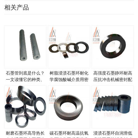
相关产品
石墨管到底是什么？
树脂浸渍石墨环耐化
高强度石墨静环耐高
一文读懂它的种类、
学腐蚀酸碱介质用密
压抗冲击机械密封配
特性与应用领域
封
件
耐磨石墨环高导热长
碳石墨环耐高温抗氧
浸渍石墨环自润滑低