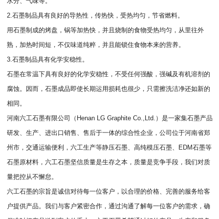
水分、气味等。
2.石墨制品具有良好的导热性，传热快，受热均匀，节省燃料。
用石墨制成的烤盘，锅等加热快，并且烧制的食物受热均匀，从里往外
熟，加热时间短，不仅味道纯粹，并且能锁住食物本来的营养。
3.石墨制品具有化学安稳性。
石墨在常温下具有良好的化学安稳性，不受任何强酸，强碱及有机溶剂的
腐蚀。因而，石墨成品即使长期运用损耗也很少，只需擦洗洁净还如新的
相同。
河南六工石墨有限公司（Henan LG Graphite Co.,Ltd.）是一家集石墨产品
研发、生产、进出口销售、售后于一体的综合性企业，公司位于河南省郑
州市，交通运输便利，六工生产等静压石墨、高纯模压石墨、EDM石墨等
石墨原材料，六工石墨坚信质量是生存之本，质量是竞争手段，我们对质
量把控从不懈怠。
六工石墨的宗旨是诚信对待每一位客户，以合理的价格、完善的服务给客
户提供产品。我们与客户紧密合作，通过沟通了解每一位客户的需求，确