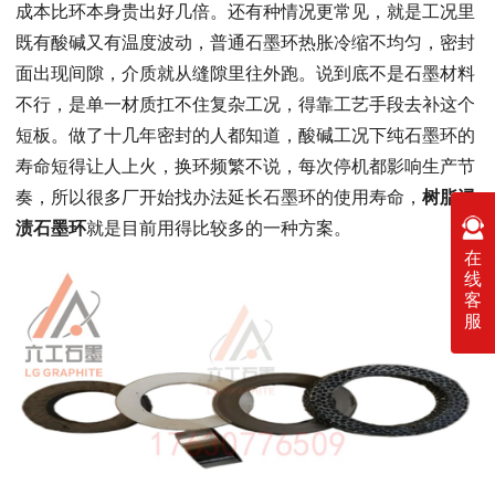
成本比环本身贵出好几倍。还有种情况更常见，就是工况里
既有酸碱又有温度波动，普通石墨环热胀冷缩不均匀，密封
面出现间隙，介质就从缝隙里往外跑。说到底不是石墨材料
不行，是单一材质扛不住复杂工况，得靠工艺手段去补这个
短板。做了十几年密封的人都知道，酸碱工况下纯石墨环的
寿命短得让人上火，换环频繁不说，每次停机都影响生产节
奏，所以很多厂开始找办法延长石墨环的使用寿命，
树脂浸
渍石墨环
就是目前用得比较多的一种方案。
在
线
客
服