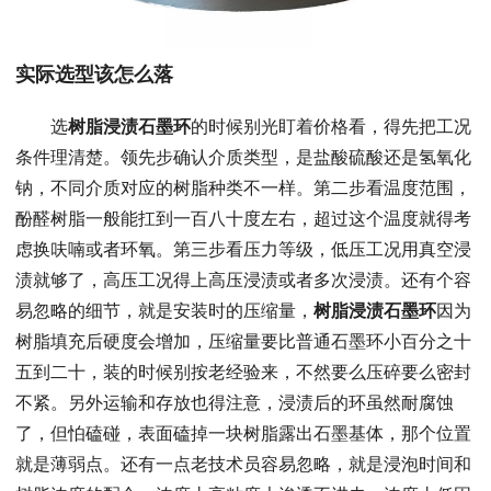
实际选型该怎么落
选
树脂浸渍石墨环
的时候别光盯着价格看，得先把工况
条件理清楚。领先步确认介质类型，是盐酸硫酸还是氢氧化
钠，不同介质对应的树脂种类不一样。第二步看温度范围，
酚醛树脂一般能扛到一百八十度左右，超过这个温度就得考
虑换呋喃或者环氧。第三步看压力等级，低压工况用真空浸
渍就够了，高压工况得上高压浸渍或者多次浸渍。还有个容
易忽略的细节，就是安装时的压缩量，
树脂浸渍石墨环
因为
树脂填充后硬度会增加，压缩量要比普通石墨环小百分之十
五到二十，装的时候别按老经验来，不然要么压碎要么密封
不紧。另外运输和存放也得注意，浸渍后的环虽然耐腐蚀
了，但怕磕碰，表面磕掉一块树脂露出石墨基体，那个位置
就是薄弱点。还有一点老技术员容易忽略，就是浸泡时间和