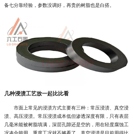
备七分靠经验，参数没调好，再贵的树脂也是白搭。
几种浸渍工艺放一起比比看
市面上常见的浸渍方式主要有三种：常压浸渍、真空浸
渍、高压浸渍。常压浸渍成本低但渗透深度有限，只有表层
几毫米能被树脂填满，深层孔隙还是空的，用在轻度腐蚀工
况凑合能用，重度工况就不够看了。真空浸渍是目前用得比