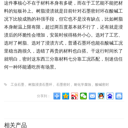
这件事核心不在于材料本身有多硬，而在于工艺能不能把材
料的短板补上。树脂浸渍就是目前针对石墨密封环在酸碱工
况下比较成熟的补强手段，但它也不是没有缺点，比如树脂
本身耐温上限有限，超过两百度基本就不行了，还有就是浸
渍后的环脆性会增加，安装时候得格外小心。选对了工艺、
选对了树脂、选对了浸渍方式，普通石墨环也能在酸碱工况
里稳当跑很久，选错了再贵的材料也白搭。干这行时间长了
就明白，密封这东西三分靠材料七分靠工况匹配，别迷信任
何一种环能通吃所有场景。
工业石墨
,
树脂浸渍石墨环
,
石墨密封
,
耐化学腐蚀
,
酸碱密封
分享到：
相关产品