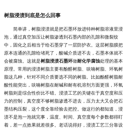
树脂浸渍到底是怎么回事
简单讲，树脂浸渍就是把石墨环放进特种树脂溶液里浸
泡，通过真空加压让树脂渗透到石墨内部的孔隙和微裂纹
中，固化之后相当于给石墨穿了一层防护衣。这层树脂膜把
原本连通的孔隙给堵死了，酸碱介质进不去，石墨本体就不
会被腐蚀。这就是
树脂浸渍石墨环
做
耐化学腐蚀
处理的基本
原理。常用的浸渍树脂主要有酚醛树脂、呋喃树脂、环氧树
脂这几种，针对不同介质要选不同的树脂。比如酚醛树脂耐
酸性能突出，呋喃树脂在耐碱和耐有机溶剂方面更强，环氧
树脂则是综合性价比不错。浸渍工艺的关键在于真空度和压
力的控制，真空度不够树脂渗透不进去，压力太大又会把石
墨结构压裂，这个度全靠经验去把控。做这行的都知道，浸
渍不是泡一泡就完事，温度、时间、真空度每个参数都得盯
着，差一点效果就差很多。老话说得好，浸渍工艺三分靠设