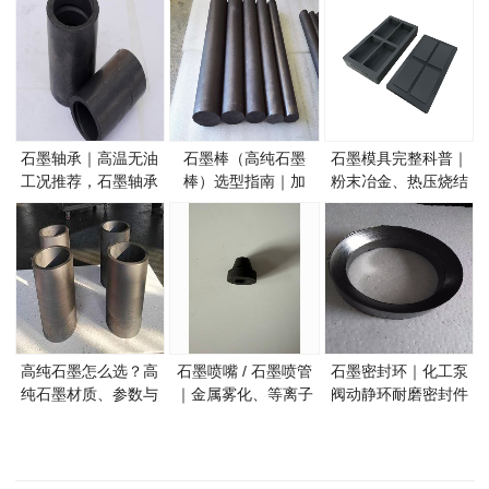
石墨轴承｜高温无油
石墨棒（高纯石墨
石墨模具完整科普｜
工况推荐，石墨轴承
棒）选型指南｜加
粉末冶金、热压烧结
材质分类与选型指南
热、导电、搅拌石墨
石墨模具选型指南
棒使用技巧
高纯石墨怎么选？高
石墨喷嘴 / 石墨喷管
石墨密封环｜化工泵
纯石墨材质、参数与
｜金属雾化、等离子
阀动静环耐磨密封件
工况选型全指南
喷涂耐磨导流件石墨
石墨密封环
喷嘴