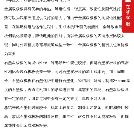
在
金属双极板具有优异的导热、导电性能，强度高、致密性及阻气性好的优
线
势可以为汽车应用提供良好的动力，但由于金属双极板的抗腐蚀性能较
客
服
差，在氢燃料电池运作过程中，生成水的PH值为弱酸性，会导致金属双极
板侧氧化膜增厚，降低电池的性能，所以金属双极板的表面涂层比较关
键，同时公差精度等需与流道成型一致性，金属双极板的精密度也显得极
为重要.
石墨双极板的抗腐蚀性强、导电导热性能也较好，但是石墨双极板的气密
性相比金属双极板会差一些，同时石墨双极板的加工成本高、加工周期
长。石墨双极板在石墨化炉中进行石墨化，经切割、研磨，制成2~5mm厚
度的石墨板，再通过机加工的形式进行加工成需要的流场。石墨双极板具
有一定的脆性，组装过程中会有一定的难度，厚度不能太薄。
总结来说石墨化时间较长、机加工较复杂、制备工艺复杂、耗时和费用较
高，故此石墨双极板的制造角度、阻气性、耐久性不如金属双极板，但抗
腐蚀性会比金属双极板好。