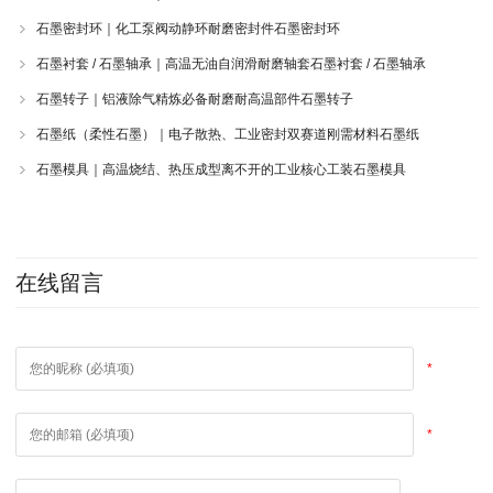
石墨密封环｜化工泵阀动静环耐磨密封件石墨密封环
石墨衬套 / 石墨轴承｜高温无油自润滑耐磨轴套石墨衬套 / 石墨轴承
石墨转子｜铝液除气精炼必备耐磨耐高温部件石墨转子
石墨纸（柔性石墨）｜电子散热、工业密封双赛道刚需材料石墨纸
石墨模具｜高温烧结、热压成型离不开的工业核心工装石墨模具
在线留言
*
*