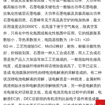
体，依据其质量标准高矮，可分成一般输出功率、大功率和
极高输出功率。石墨电极关键包含一般输出功率石墨电极、
抗氧化性镀层石墨电极、大功率石墨电极及其极高输出功率
石墨电极四类。石墨棒常见于高温真空炉的电加热体，最大
应用溫度达到3000℃，在高溫下便于空气氧化，除真空泵
外，只有在中性化氛围或氧化性氛围中应用。它的线膨胀系
数较小，导热系数很大，电阻器指数为（8~13）×10-
6Ω·m，工艺性能较SiC、MoSi2棒好，耐热，耐极冷极性热
好，价钱较划算。石墨块一种人工合成石墨，而人工合成石
墨是焦产品人力加温等加工工艺做成的。一般假如纯化做高
纯度，或是做碳纤维材料得话增加值就高了。它早已证实，
造成 电池腹胀的特性由锂电池电解液的溶解造成的。有二种
状况锂电池电解液的溶解，该电解质是一种残渣，金属材料
残渣例如水份和电解质的溶解物质汽体，另一种是电解质的
光电催化对话框是太低，造成 电池充电全过程中的溶解，电
解质EC的，DEC后获得的有机溶剂比如电子器件将造成氧