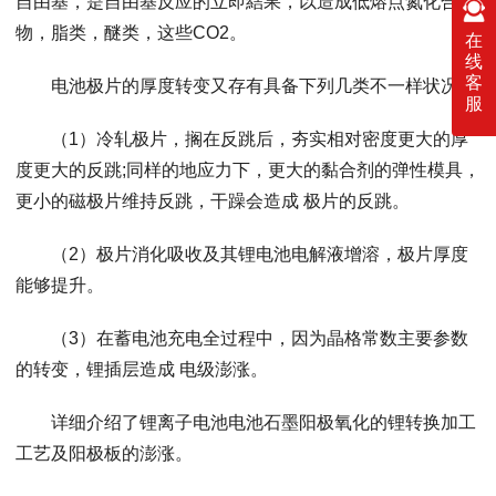
自由基，是自由基反应的立即結果，以造成低熔点氮化合
物，脂类，醚类，这些CO2。
在
线
客
电池极片的厚度转变又存有具备下列几类不一样状况：
服
（1）冷轧极片，搁在反跳后，夯实相对密度更大的厚
度更大的反跳;同样的地应力下，更大的黏合剂的弹性模具，
更小的磁极片维持反跳，干躁会造成 极片的反跳。
（2）极片消化吸收及其锂电池电解液增溶，极片厚度
能够提升。
（3）在蓄电池充电全过程中，因为晶格常数主要参数
的转变，锂插层造成 电级澎涨。
详细介绍了锂离子电池电池石墨阳极氧化的锂转换加工
工艺及阳极板的澎涨。