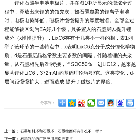
锂化石墨半电池电极片，并在图1中所显示的澎涨全过
程中，释放出来锂的的领先次，如石墨虚梁的锂离子电池
时，电极电势降低，磁极片慢慢提升的厚度增溶。全部全过
程能够被区划为EA好几个级，具备置入的石墨层以提升锂
成分（x慢慢提升），LixC6存有于几类不一样的相，表1列
举了该环节的一些特点中，x表明LixC6克分子成分锂化学物
质，d是石墨层晶格常数主要参数的间隔，伴随着锂的夹杂
量，从石墨相先后2H衔接，当SOC50％，进LiC12，越来越
显著锂化LiC6，372mAh的基础理论容积/克。这类变化，d-
层间距慢慢扩大，进而造成 提升了磁极片的厚度。
分享到：
上一篇
：
石墨填料环和石墨环，石墨拉西环有什么不一样？
下一篇
：
石墨制品的广泛应用与保养要点