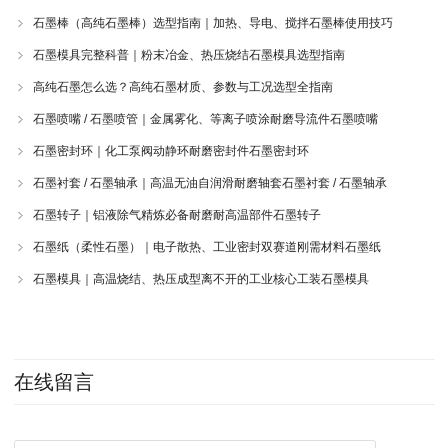
石墨棒（高纯石墨棒）选型指南｜加热、导电、搅拌石墨棒使用技巧
石墨模具完整科普｜粉末冶金、热压烧结石墨模具选型指南
高纯石墨怎么选？高纯石墨材质、参数与工况选型全指南
石墨喷嘴 / 石墨喷管｜金属雾化、等离子喷涂耐磨导流件石墨喷嘴
石墨密封环｜化工泵阀动静环耐磨密封件石墨密封环
石墨衬套 / 石墨轴承｜高温无油自润滑耐磨轴套石墨衬套 / 石墨轴承
石墨转子｜铝液除气精炼必备耐磨耐高温部件石墨转子
石墨纸（柔性石墨）｜电子散热、工业密封双赛道刚需材料石墨纸
石墨模具｜高温烧结、热压成型离不开的工业核心工装石墨模具
在线留言