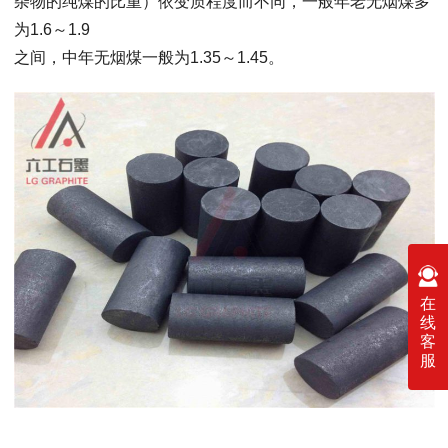
杂物的纯煤的比重）依变质程度而不同，一般年老无烟煤多
为1.6～1.9
之间，中年无烟煤一般为1.35～1.45。
在
线
客
服