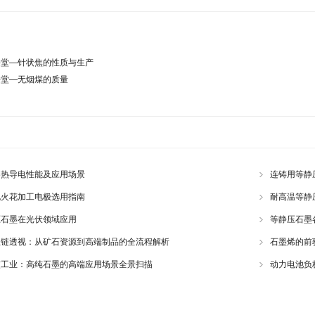
课堂—针状焦的性质与生产
课堂—无烟煤的质量
导热导电性能及应用场景
连铸用等静
电火花加工电极选用指南
耐高温等静
压石墨在光伏领域应用
等静压石墨
业链透视：从矿石资源到高端制品的全流程解析
石墨烯的前
核工业：高纯石墨的高端应用场景全景扫描
动力电池负