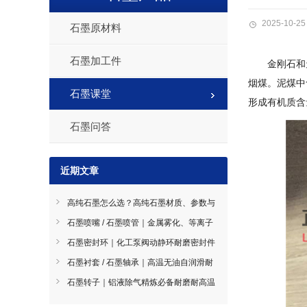
2025-10-25
石墨原材料
石墨加工件
金刚石和
烟煤。泥煤中
石墨课堂
形成有机质含
石墨问答
近期文章
高纯石墨怎么选？高纯石墨材质、参数与
工况选型全指南
石墨喷嘴 / 石墨喷管｜金属雾化、等离子
喷涂耐磨导流件石墨喷嘴
石墨密封环｜化工泵阀动静环耐磨密封件
石墨密封环
石墨衬套 / 石墨轴承｜高温无油自润滑耐
磨轴套石墨衬套 / 石墨轴承
石墨转子｜铝液除气精炼必备耐磨耐高温
部件石墨转子