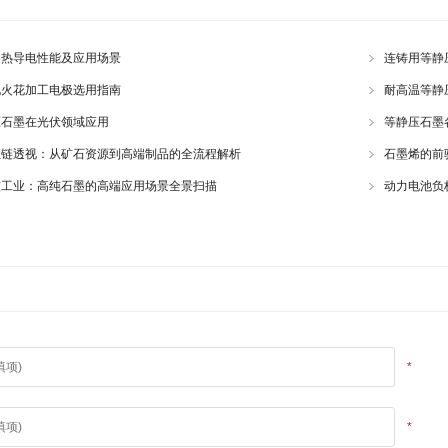
导热导电性能及应用场景
连铸用等静
电火花加工电极选用指南
耐高温等静
压石墨在光伏领域应用
等静压石墨
业链透视：从矿石资源到高端制品的全流程解析
石墨烯的前
核工业：高纯石墨的高端应用场景全景扫描
动力电池负
*
*