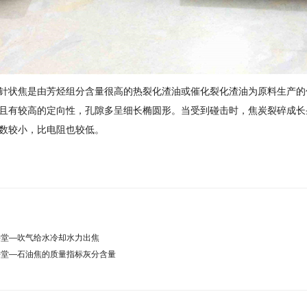
针状焦是由芳烃组分含量很高的热裂化渣油或催化裂化渣油为原料生产的
且有较高的定向性，孔隙多呈细长椭圆形。当受到碰击时，焦炭裂碎成长
数较小，比电阻也较低。
课堂—吹气给水冷却水力出焦
课堂—石油焦的质量指标灰分含量