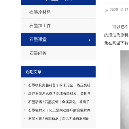
2025-10-17
石墨原材料
石墨加工件
可以把不
的渣油为原料
石墨课堂
焦在高温下转
石墨问答
近期文章
石墨模具完整科普｜粉末冶金、热压烧结
石墨模具选型指南
高纯石墨怎么选？高纯石墨材质、参数与
工况选型全指南
石墨喷嘴 / 石墨喷管｜金属雾化、等离子
喷涂耐磨导流件石墨喷嘴
石墨密封环｜化工泵阀动静环耐磨密封件
石墨密封环
石墨衬套 / 石墨轴承｜高温无油自润滑耐
磨轴套石墨衬套 / 石墨轴承