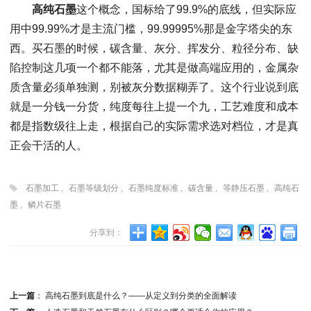
高纯石墨
这个概念，国标给了99.9%的底线，但实际应
用中99.99%才是主流门槛，99.99995%那是金字塔尖的东
西。买石墨的时候，碳含量、灰分、挥发分、粒径分布、缺
陷控制这几项一个都不能落，尤其是做高端应用的，金属杂
质含量必须单独测，别被灰分数据糊弄了。这个行业说到底
就是一分钱一分货，纯度每往上提一个九，工艺难度和成本
都是指数级往上走，根据自己的实际需求选对档位，才是真
正会干活的人。
石墨加工
,
石墨等级划分
,
石墨纯度标准
,
碳含量
,
等静压石墨
,
高纯石
墨
,
鳞片石墨
分享到：
上一篇
：
高纯石墨到底是什么？——从定义到分类的全面解读