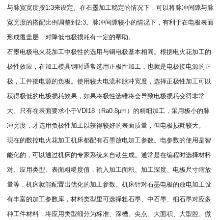
与脉宽宽度按1:3来设定。在石墨加工稳定的情况下，可以将脉冲间隙与脉
宽宽度的搭配比例调整到2:3。脉冲间隙较小的情况下，有利于在电极表面
形成覆盖层，对降低电极损耗有一定的帮助。
石墨电极电火花加工中极性的选用与铜电极基本相同。根据电火花加工的
极性效应，在加工模具钢时通常选用正极性加工，也就是电极接电源的正
极，工件接电源的负极。使用较大电流和脉冲宽度，选择正极性加工可以
获得极低的电极损耗效果，如果将极性选错将会导致电极损耗变得非常
大。只有在表面要求小于VDI18（Ra0.8μm）的精细加工，采用极小的脉
冲宽度，才选用负极性加工以获得较好的表面质量，但电极损耗较大。
现在的数控电火花加工机床都配有石墨放电加工参数。电参数的使用是智
能化的，可以通过机床的专家系统来自动生成。通常是在编程时选择材料
对、应用类型、表面粗糙度值，输入加工面积、加工深度、电极尺寸缩放
量等，机床就能配置出优化的加工参数。机床针对石墨电极的放电加工设
有丰富的加工参数库，材料类型里可选择粗石墨、中石墨、细石墨对应多
种工件材料，将应用类型细分为标准、深槽、尖点、大面积、大型腔、微