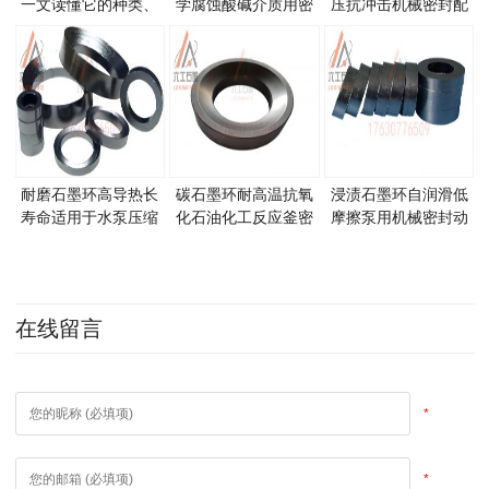
一文读懂它的种类、
学腐蚀酸碱介质用密
压抗冲击机械密封配
特性与应用领域
封
件
耐磨石墨环高导热长
碳石墨环耐高温抗氧
浸渍石墨环自润滑低
寿命适用于水泵压缩
化石油化工反应釜密
摩擦泵用机械密封动
机密封
封件
环静环
在线留言
*
*