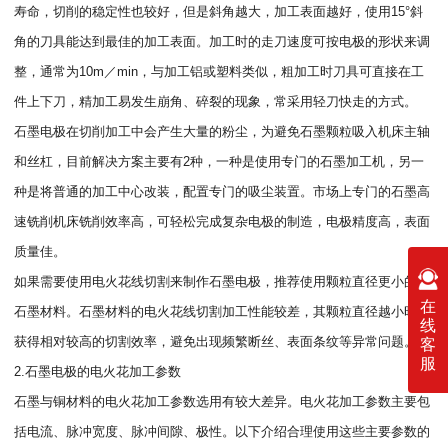
寿命，切削的稳定性也较好，但是斜角越大，加工表面越好，使用15°斜
角的刀具能达到最佳的加工表面。加工时的走刀速度可按电极的形状来调
整，通常为10m／min，与加工铝或塑料类似，粗加工时刀具可直接在工
件上下刀，精加工易发生崩角、碎裂的现象，常采用轻刀快走的方式。
石墨电极在切削加工中会产生大量的粉尘，为避免石墨颗粒吸入机床主轴
和丝杠，目前解决方案主要有2种，一种是使用专门的石墨加工机，另一
种是将普通的加工中心改装，配置专门的吸尘装置。市场上专门的石墨高
速铣削机床铣削效率高，可轻松完成复杂电极的制造，电极精度高，表面
质量佳。
如果需要使用电火花线切割来制作石墨电极，推荐使用颗粒直径更小的细
在
石墨材料。石墨材料的电火花线切割加工性能较差，其颗粒直径越小时可
线
获得相对较高的切割效率，避免出现频繁断丝、表面条纹等异常问题。
客
服
2.石墨电极的电火花加工参数
石墨与铜材料的电火花加工参数选用有较大差异。电火花加工参数主要包
括电流、脉冲宽度、脉冲间隙、极性。以下介绍合理使用这些主要参数的