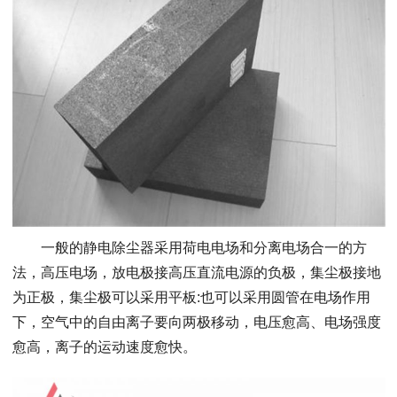
一般的静电除尘器采用荷电电场和分离电场合一的方
法，高压电场，放电极接高压直流电源的负极，集尘极接地
为正极，集尘极可以采用平板:也可以采用圆管在电场作用
下，空气中的自由离子要向两极移动，电压愈高、电场强度
愈高，离子的运动速度愈快。