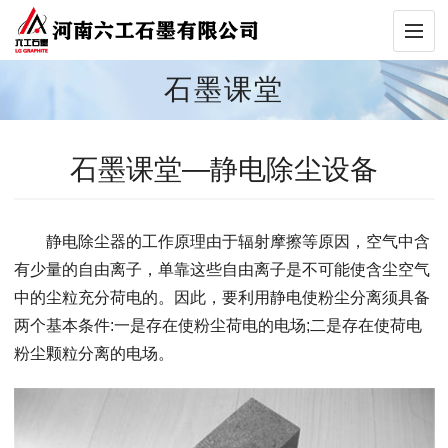
石墨课堂
石墨课堂—静电除尘设备
静电除尘器的工作原理由于辐射摩擦等原因，空气中含
有少量的自由离子，单靠这些自由离子是不可能使含尘空气
中的尘粒充分荷电的。因此，要利用静电使粉尘分离须具备
两个基本条件:一是存在使粉尘荷电的电场;二是存在使荷电
粉尘颗粒分离的电场。