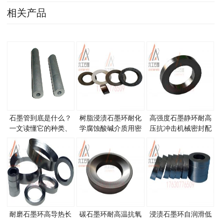
相关产品
石墨管到底是什么？
树脂浸渍石墨环耐化
高强度石墨静环耐高
一文读懂它的种类、
学腐蚀酸碱介质用密
压抗冲击机械密封配
特性与应用领域
封
件
耐磨石墨环高导热长
碳石墨环耐高温抗氧
浸渍石墨环自润滑低