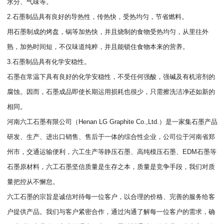
水分、气味等。
2.石墨制品具有良好的导热性，传热快，受热均匀，节省燃料。
用石墨制成的烤盘，锅等加热快，并且烧制的食物受热均匀，从里往外
熟，加热时间短，不仅味道纯粹，并且能锁住食物本来的营养。
3.石墨制品具有化学安稳性。
石墨在常温下具有良好的化学安稳性，不受任何强酸，强碱及有机溶剂的
腐蚀。因而，石墨成品即使长期运用损耗也很少，只需擦洗洁净还如新的
相同。
河南六工石墨有限公司（Henan LG Graphite Co.,Ltd.）是一家集石墨产品
研发、生产、进出口销售、售后于一体的综合性企业，公司位于河南省郑
州市，交通运输便利，六工生产等静压石墨、高纯模压石墨、EDM石墨等
石墨原材料，六工石墨坚信质量是生存之本，质量是竞争手段，我们对质
量把控从不懈怠。
六工石墨的宗旨是诚信对待每一位客户，以合理的价格、完善的服务给客
户提供产品。我们与客户紧密合作，通过沟通了解每一位客户的需求，确