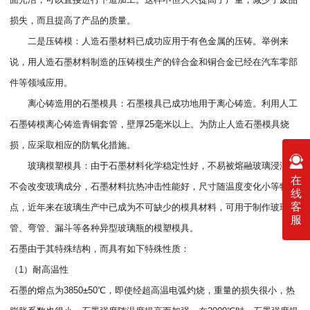
损失，而且提高了产品的质量。
二是压铸模：人造石墨材料已成功应用于有色金属的压铸。举例来
说，用人造石墨材料制造的压铸模生产的锌合金和铜合金已经在汽车零部
件等领域应用。
离心铸造用的石墨模具：石墨模具已成功地用于离心铸造。利用人工
石墨铸模离心铸造青铜套管，壁厚25毫米以上。为防止人造石墨模具烧
损，应采取相应的防氧化措施。
玻璃模塑模具：由于石墨材料化学稳定性好，不易被熔融玻璃浸润，
在
不会改变玻璃成分，石墨材料抗热冲击性能好，尺寸随温度变化小等特
线
客
点，近年来在玻璃生产中已成为不可缺少的模具材料，可用于制作玻璃
服
管、弯管、漏斗等各种异型玻璃瓶的模塑模具。
石墨由于其特殊结构，而具有如下特殊性质：
（1）耐高温性
石墨的熔点为3850±50℃，即使经超高温电弧灼烧，重量的损失很小，热