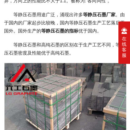
异，方向上的性能比不大于
1.1
。被称为
:“
各向同性
”
。
等静压石墨用途广泛，涌现出许多
等静压石墨厂家
。由
于国内的厂家起步比较晚，国内等静压石墨生产工艺落后于
国外。国外生产的
等静压石墨的指标
优于国内。
在
线
等静压石墨和高纯石墨的区别在于生产工艺不同，等静
客
压石墨密度及性能优于高纯石墨。
服