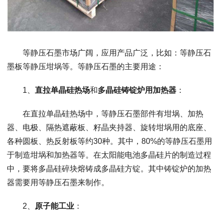
等静压石墨市场广阔，应用产品广泛，比如：等静压石
墨板等静压坩埚等。等静压石墨的主要用途：
1
、
直拉单晶硅热场
和
多晶硅铸锭炉用加热器
：
在直拉单晶硅热场中，等静压石墨部件有坩埚、加热
器、电极、隔热遮蔽板、籽晶夹持器、旋转坩埚用的底座、
各种圆板、热反射板等约
30
种。其中，
80%
的等静压石墨用
于制造坩埚和加热器等。在太阳能电池多晶硅片的制造过程
中，要将多晶硅碎块熔铸成多晶硅方锭。其中铸锭炉的加热
器需要用等静压石墨来制作。
2
、
原子能工业
：